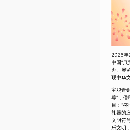
2026
中国”
办。展
现中华
宝鸡青
尊”，
目：“
礼器的庄
文明符
乐文明