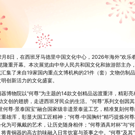
年2月8日，在西班牙马德里中国文化中心，2026年海外“欢
展览隆重开幕。本次展览由中华人民共和国文化和旅游部主办
览汇集了来自19家国内重点文博机构的21件（套）文物仿制
文明创新活力的文化盛宴。
铜器博物院以“何尊”为主题的14款文创精品远渡重洋，精彩
借助文创的翅膀，走进西班牙民众的生活。“何尊”系列文创因
盛世何尊·景泰国宝”融合国家级非遗景泰蓝工艺，精准复刻何
重雄浑，彰显大国工匠精神；“何尊·中国胸针”精巧提炼何尊
号化为可佩戴的艺术，让历史随身相伴；“何尊酒具对杯”与“
，将青铜器的高古韵味融入日常饮宴与茶事之中。“何尊”及其