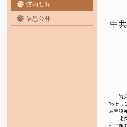
馆内要闻
信息公开
中共
为庆祝中
15 日
展宝鸡
此次摄
现了新