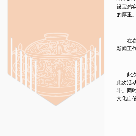
设宝鸡
的厚重
在参观
新闻工
此次主
此次活
斗。同
文化自