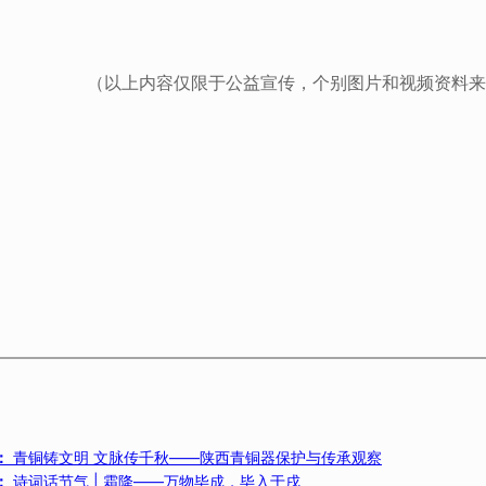
（以上内容仅限于公益宣传，个别图片和视频资料来
：
青铜铸文明 文脉传千秋——陕西青铜器保护与传承观察
：
诗词话节气 | 霜降——万物毕成，毕入于戌