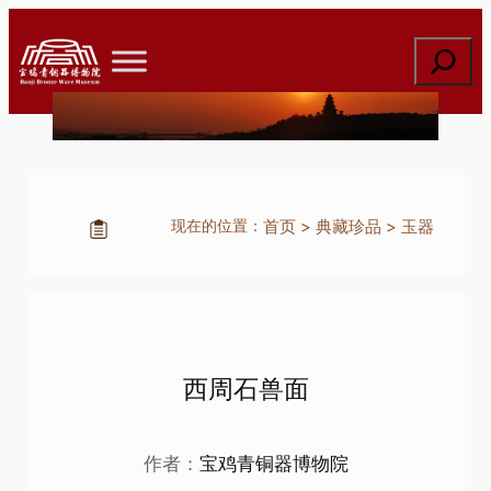
跳
至
搜
内
索
容
首页
>
典藏珍品
>
玉器
现在的位置：
西周石兽面
作者：
宝鸡青铜器博物院