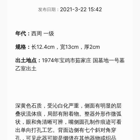
2021-3-22 15:42
发布日期：
年代：
西周 一级
规格：
长12.4cm，宽13cm，厚2cm
出土地点：
1974年宝鸡市茹家庄 国墓地一号墓
乙室出土
深黄色石质，受沁白化严重，侧面有明显的层
叠状流体痕，局部有附着物。整器外形作微弧
状，眼和角清晰可辨，嘴侧圆孔制作痕迹可看
出单向打孔工艺。背面边侧有七个斜对角穿
孔，可见此器可能是缀缝在其他器物或织品