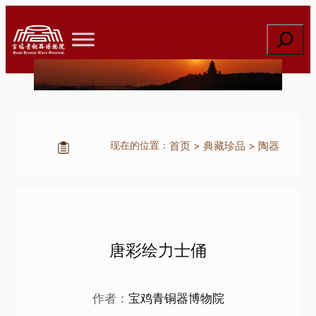
跳
至
搜
内
索
容
首页
>
典藏珍品
>
陶器
现在的位置：
唐彩绘力士俑
作者：
宝鸡青铜器博物院