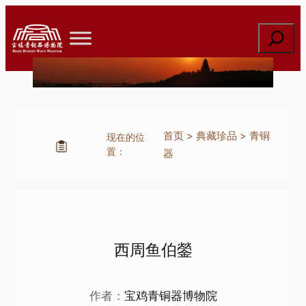
跳
至
搜
内
索
容
首页
>
典藏珍品
>
青铜
现在的位
置：
器
西周鱼伯鎣
作者：
宝鸡青铜器博物院