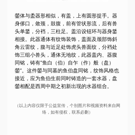
鎣体与盉器形相似，有盖，上有圆形捉手。器
身侈口，敛颈，鼓腹，前有管状形流，后有兽
头单鋬，分裆，三柱足。盖沿设钮环与器身鋬
相接。此器通体有纹饰装饰，盖面及颈部饰斜
角云雷纹，腹与近足处饰虎头兽面纹，分裆处
饰三组小兽头，通体无地纹，此器盖内、器腹
同铭，铸有“鱼白（伯）自乍（作）般（盘）
鎣”。这件鎣与同墓的鱼伯盘同铭，纹饰风格也
接近，应为鱼伯生前同时铸造的一套水器，盘
鎣相配是西周中期之初新出现的水器组合。
（以上内容仅限于公益宣传，个别图片和视频资料来自网
络，如有侵权，联系必删）