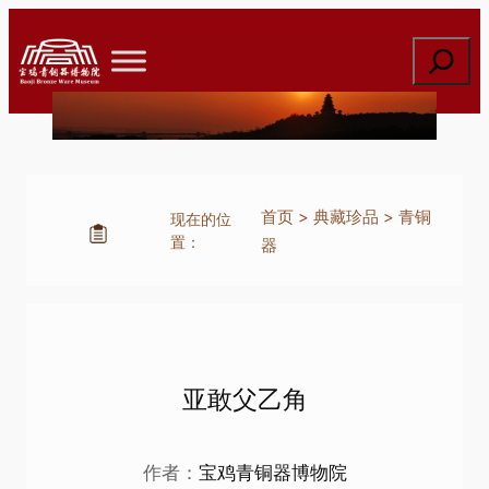
跳
至
搜
内
索
容
首页
>
典藏珍品
>
青铜
现在的位
置：
器
亚敢父乙角
作者：
宝鸡青铜器博物院