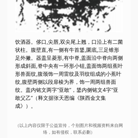
饮酒器。侈口,尖唇,双尖尾上翘，口沿上有二菌
状柱。腹壁直,有一侧有牛首鋬,圜底,三足锥形
足外撇。器盖呈菱形,有中脊,盖面沿中脊向两侧
形成斜面,脊中央有一环形小钮,盖面饰两组蕉叶
形兽面纹,腹颈饰一周雷纹及羽纹组成的小蕉叶
纹,腹壁两侧以段扉棱为界，饰一周两组兽面
纹。盖内铭文两字“亚敢”，鋬内侧铭文4字“亚
敢父乙”（释文据张天恩编《陕西金文集
成》）。
（以上内容仅限于公益宣传，个别图片和视频资料来自网
络，如有侵权，联系必删）