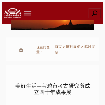
跳
至
搜
内
索
容
首页
>
陈列展览
>
临时展
现在的位
置：
览
美好生活—宝鸡市考古研究所成
立四十年成果展