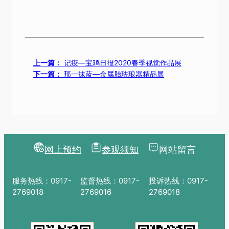
上一篇：
记疫—宝鸡日报2020春季视觉作品展
下一篇：
那一抹蓝—金属胎珐琅器精品展
网上预约
参观须知
网站留言
服务热线：0917-
监督热线：0917-
投诉热线：0917-
2769018
2769016
2769018