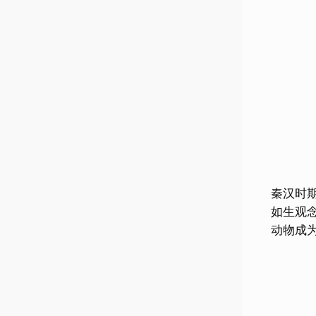
秦汉时
如生观
动物成