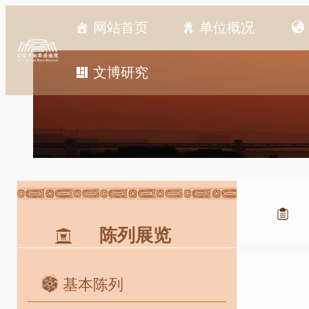
跳
网站首页
单位概况
至
内
容
文博研究
陈列展览
基本陈列