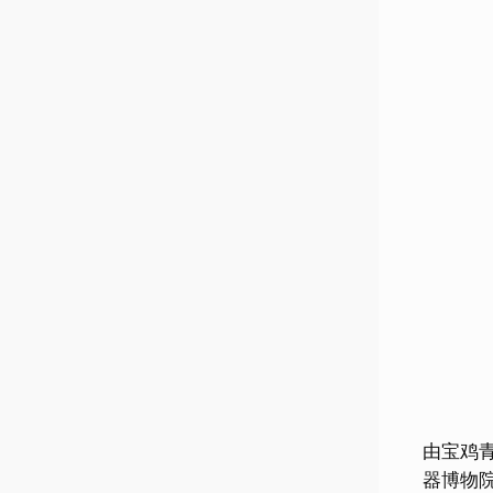
由宝鸡
器博物