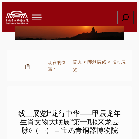
跳
至
搜
内
索
容
首页
>
陈列展览
>
临时展
现在的位
置：
览
线上展览|“龙行中华——甲辰龙年
生肖文物大联展”第一期《来龙去
脉》（一） – 宝鸡青铜器博物院