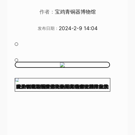
作者：
宝鸡青铜器博物馆
2024-2-9 14:04
发布日期：
值此甲辰龙年之际，宝鸡青铜器博物院携手中国文物报社和全国60余家文博单位为观众献上“龙行中华——甲辰龙年生肖文物大联展”，展览分为“来龙去脉”“龙腾四海”“龙的传人”“与龙共舞”四个单元，分别介绍了龙形象的诞生与演变、历史文化中的龙、民俗文化中的龙、重返恐龙世界等内容。此外，我院特别遴选五件龙文物助力展览，同时展示我市各级非遗传承人作品及观众征稿作品。