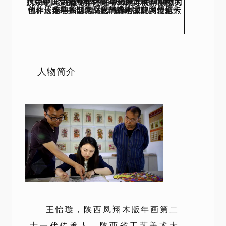
值此甲辰龙年之际，宝鸡青铜器博物院携手中国文物报社和全国60余家文博单位为观众献上“龙行中华——甲辰龙年生肖文物大联展”，恭祝大家在新的一年里大展鲲鹏羽翼，壮怀龙马精神！
展览筹备期间，我们邀请宝鸡多位新一代非遗传承人以龙文化与青铜文化为题进行创作，这些非遗作品已经成为我院网红打卡地标。本期我们来深入了解木版年画传承人——
邰高阳和王怡璇夫妇。
人物简介
王怡璇，陕西凤翔木版年画第二
十一代传承人，
陕西省工艺美术大