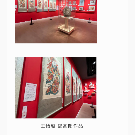
王怡璇 邰高阳作品