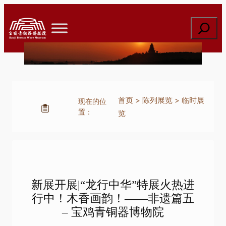
跳
至
搜
内
索
容
首页
>
陈列展览
>
临时展
现在的位
置：
览
新展开展|“龙行中华”特展火热进
行中！木香画韵！——非遗篇五
– 宝鸡青铜器博物院