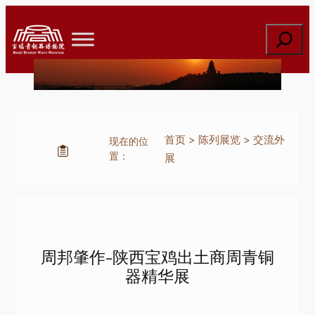
跳
至
搜
内
索
容
首页
>
陈列展览
>
交流外
现在的位
置：
展
周邦肇作-陕西宝鸡出土商周青铜
器精华展