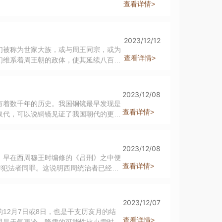
查看详情>
2023/12/12
们被称为世家大族，或与周王同宗，或为
查看详情>
们维系着周王朝的政体，使其延续八百多
2023/12/08
有着数千年的历史。我国铜镜最早发现是
查看详情>
取代，可以说铜镜见证了我国朝代的更迭
镜背上的纹饰尤其是铭文的出现，让铜镜
2023/12/08
。早在西周穆王时编修的《吕刑》之中便
查看详情>
与犯法者同罪。这说明西周统治者已经开
2023/12/07
12月7日或8日，也是干支历亥月的结
查看详情>