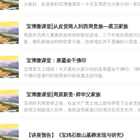
大家好，欢迎来到宝博微课堂！今天宝博君为大家介绍一套
宝博微课堂|从皮货商人到西周贵族—裘卫家族
周原作为周人重要的发祥地和祭祀圣地，三千年前的周原可
族，微氏家族这样的世家大族，也有地位并不显赫的小贵族
实现了家族地位的提升，那今天我们要了解的就是以商业头
宝博微课堂：唐鎏金千佛印
宝博君又上线啦！今天要给大家介绍的是唐鎏金千佛印。“佛印
千佛印是唐代时期用来印刷发愿文的印版。
宝博微课堂|周原新贵-师华父家族
宝鸡作为周发祥之地，在这片广袤土地上曾经孕育了众多贵
使周王朝延续八百年，虽然这些家族已经淹没在历史长河，
线索。今天我们跟随小编脚步，了解这些珍贵青铜器，探寻
【讲座预告】《宝鸡石鼓山墓葬发现与研究》