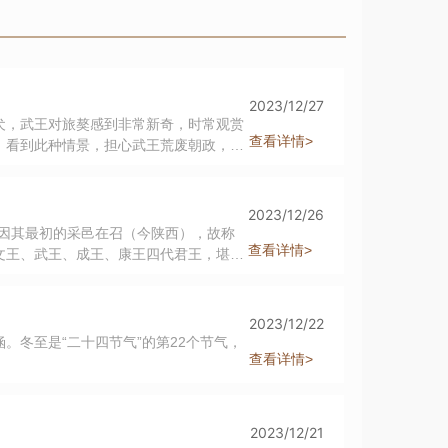
2023/12/27
犬，武王对旅獒感到非常新奇，时常观赏
查看详情>
，看到此种情景，担心武王荒废朝政，便
獒》是中华历史上第一篇反腐倡廉的论
2023/12/26
，因其最初的采邑在召（今陕西），故称
查看详情>
文王、武王、成王、康王四代君王，堪称
其他崇德立德的思想，以民为本的理念，
2023/12/22
。冬至是“二十四节气”的第22个节气，
查看详情>
2023/12/21