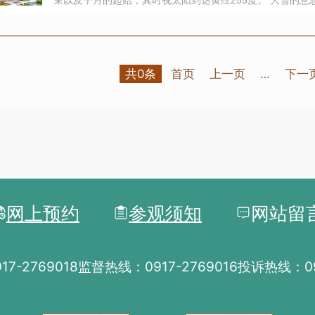
大了。古人云：“大者，盛也，至此而雪盛也”。到了这个时
雪。
共0条
首页
上一页
…
下一
网上预约
参观须知
网站留
7-2769018
监督热线：0917-2769016
投诉热线：091