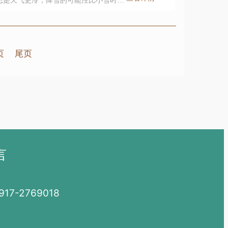
段，雪往往下得大、范围也广，故名大
页
尾页
言
7-2769018