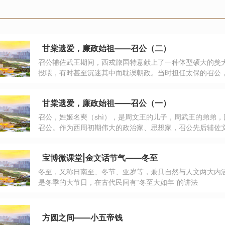
甘棠遗爱，廉政始祖——召公（二）
召公辅佐武王期间，西戎旅国特意献上了一种体型硕大的獒
投喂，有时甚至沉迷其中而耽误朝政。当时担任太保的召公
亲自撰写《尚书•旅獒》来劝诫武王。史学界普遍认为《旅
文。
甘棠遗爱，廉政始祖——召公（一）
召公，姓姬名奭（shì），是周文王的儿子，周武王的弟弟
召公。作为西周初期伟大的政治家、思想家，召公先后辅佐
“四朝元老”，为发展和巩固西周政权做出了重大的贡献。尤
勤政俭朴的作风，世代传承，被誉为中国“廉政始祖”。
宝博微课堂|金文话节气——冬至
冬至，又称日南至、冬节、亚岁等，兼具自然与人文两大内涵
是冬季的大节日，在古代民间有“冬至大如年”的讲法
方圆之间——小五帝钱