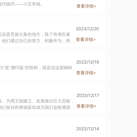
清代钱币——小五帝钱。
查看详情>
2023/12/20
以说是贵族云集的地方，除了有单氏家
查看详情>
，他们通过自己的努力，积极作为，终于
脑跻身大贵族行列的裘卫家族。
2023/12/19
”是“佛印版”的简称，就是说这面铜铸
查看详情>
2023/12/17
族，为周王朝建立、发展做出巨大贡献，
查看详情>
他们留存的青铜器却成为我们追根溯源的
其背后的家族历史。
2023/12/14