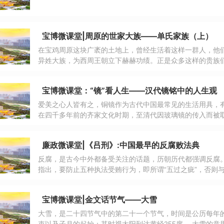
宝博微课堂|周原的世家大族——单氏家族（上）
在宝鸡周原这块广袤的土地上，曾经生活着这样一群人，他
异姓大族，为西周王朝立下赫赫功绩。正是众多这样的贵族
年。
宝博微课堂：“镜”看人生——汉代镜铭中的人生观
爱美之心人皆有之，铜镜作为古代中国最常见的生活用具，
在四千多年前的齐家文化时期，至清代因玻璃镜的传入而被
和社会的发展变化。以镜照容是铜镜最基本的使用功能，而
在方寸之间，承载出了大量的文化信息。
廉政微课堂|《吕刑》:中国最早的反腐败法典
反腐，是古今中外都备受关注的话题，历朝历代都强调反腐
指出，要防止五种执法受贿行为，即所谓“五过之疵”，否则
始注意对统治阶级，尤其是司法官员的腐败行为进行监督。
宝博微课堂|金文话节气——大雪
大雪，是二十四节气中的第二十一个节气，时间是公历每年的
束以及子月的起始；其时视太阳到达黄经255度。 大雪的意思是天气更冷，降雪的可能性比小雪时更